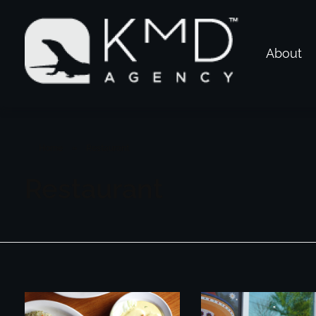
About
KMD AGENCY |
Atlanta MArketing Specialist
Home
»
Restaurant
Restaurant