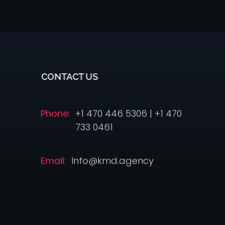
CONTACT US
Phone:
+1 470 446 5306 | +1 470
733 0461
Email:
Info@kmd.agency