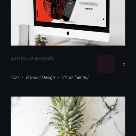
Anticruz Boards
0
2021
Product Design
Visual identity