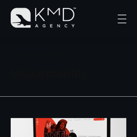
KMD AGENCY |
Atlanta MArketing Specialist
Home
»
Visual identity
Visual identity