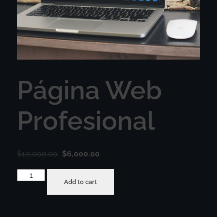
Página Web
Profesional
$
10,000.00
$
6,000.00
Add to cart