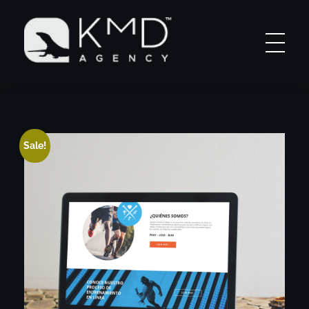
KMD AGENCY |
Atlanta MArketing Specialist
Sale!