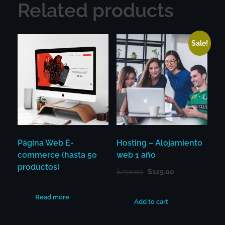
Related products
Sale!
Página Web E-
Hosting – Alojamiento
commerce (hasta 50
web 1 año
productos)
$
250.00
$
125.00
Read more
Add to cart