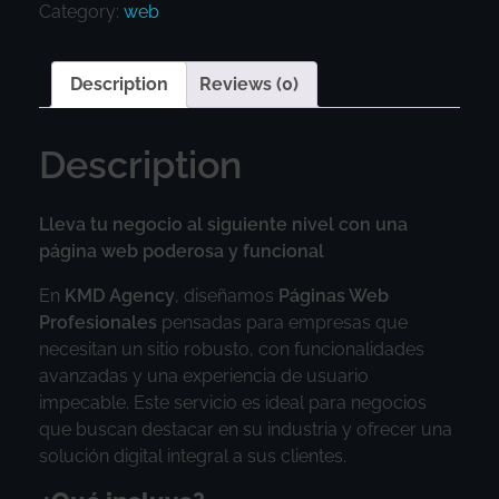
Category:
web
Description
Reviews (0)
Description
Lleva tu negocio al siguiente nivel con una
página web poderosa y funcional
En
KMD Agency
, diseñamos
Páginas Web
Profesionales
pensadas para empresas que
necesitan un sitio robusto, con funcionalidades
avanzadas y una experiencia de usuario
impecable. Este servicio es ideal para negocios
que buscan destacar en su industria y ofrecer una
solución digital integral a sus clientes.